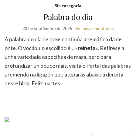
de
Sin categoría
bú
Palabra do día
23 de septiembre de 2025
No hay comentarios
A palabra do día de hoxe continúa a temática da de
onte. O vocábulo escollido é… «
reineta
«. Refírese a
unha variedade específica de mazá, pero para
profundizar un pouco máis, visita o Portal das palabras
premendo na ligazón que atoparás abaixo á dereita
neste blog. Feliz martes!