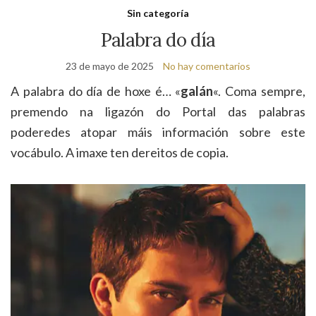
de
Sin categoría
bú
Palabra do día
23 de mayo de 2025
No hay comentarios
A palabra do día de hoxe é… «
galán
«. Coma sempre,
premendo na ligazón do Portal das palabras
poderedes atopar máis información sobre este
vocábulo. A imaxe ten dereitos de copia.