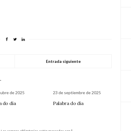
Entrada siguiente
r
tubre de 2025
23 de septiembre de 2025
a do día
Palabra do día
.
Los campos obligatorios están marcados con
*