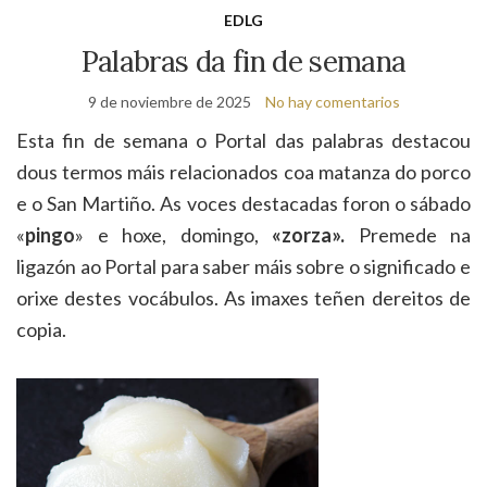
de
EDLG
bú
Palabras da fin de semana
9 de noviembre de 2025
No hay comentarios
Esta fin de semana o Portal das palabras destacou
dous termos máis relacionados coa matanza do porco
e o San Martiño. As voces destacadas foron o sábado
«
pingo
» e hoxe, domingo,
«zorza».
Premede na
ligazón ao Portal para saber máis sobre o significado e
orixe destes vocábulos. As imaxes teñen dereitos de
copia.