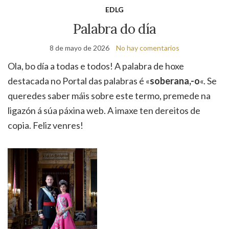
de
EDLG
bú
Palabra do día
8 de mayo de 2026
No hay comentarios
Ola, bo día a todas e todos! A palabra de hoxe
destacada no Portal das palabras é «
soberana,-o
«. Se
queredes saber máis sobre este termo, premede na
ligazón á súa páxina web. A imaxe ten dereitos de
copia. Feliz venres!