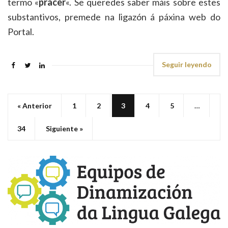
termo «
pracer
«. Se queredes saber máis sobre estes
substantivos, premede na ligazón á páxina web do
Portal.
Seguir leyendo
« Anterior
1
2
3
4
5
…
34
Siguiente »