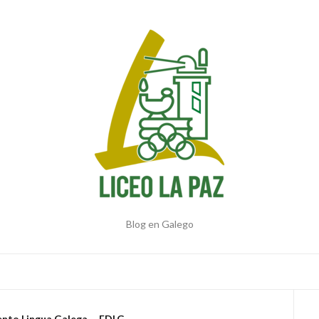
Blog en Galego
nto Lingua Galega
,
EDLG